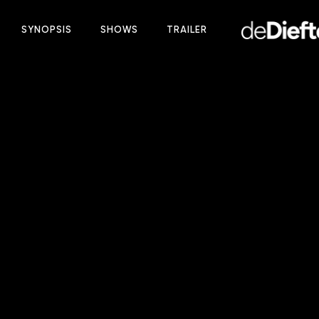
SYNOPSIS
SHOWS
TRAILER